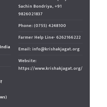
Sachin Bondriya, +91
9826021837
Phone: (0755) 4248100
Farmer Help Line- 6262166222
 India
Email: info@krishakjagat.org
Website:
https://www.krishakjagat.org/
ार
ews)