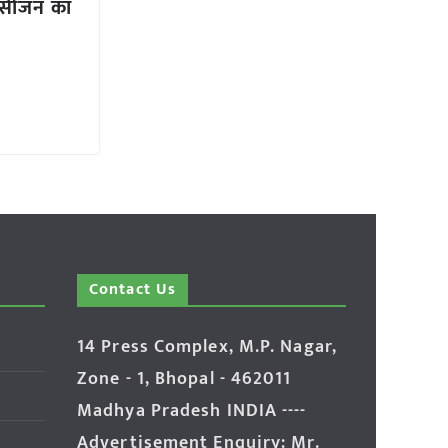
 सीजन का
Contact Us
14 Press Complex, M.P. Nagar,
Zone - 1, Bhopal - 462011
Madhya Pradesh INDIA ----
Advertisement Enquiry: Mr.