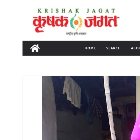
Skip
to
content
HOME
SEARCH
ABO