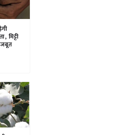
ेगी
, मिट्टी
मजबूत