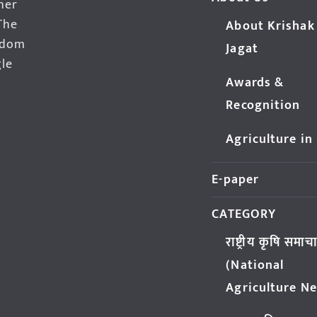
her
The
About Krishak
edom
Jagat
gle
Awards &
Recognition
Agriculture in
E-paper
CATEGORY
राष्ट्रीय कृषि समाच
(National
Agriculture N