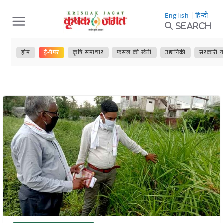
Skip
English
|
हिन्दी
to
Search
content
होम
ई-पेपर
कृषि समाचार
फसल की खेती
उद्यानिकी
सरकारी य