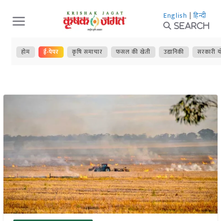
Skip
English
|
हिन्दी
to
Search
content
होम
ई-पेपर
कृषि समाचार
फसल की खेती
उद्यानिकी
सरकारी य