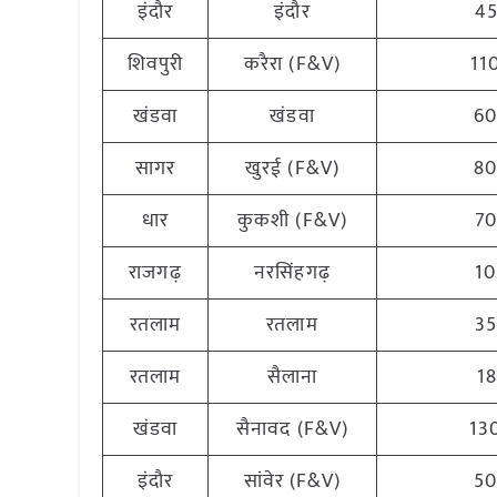
इंदौर
इंदौर
4
शिवपुरी
करैरा (F&V)
11
खंडवा
खंडवा
6
सागर
खुरई (F&V)
8
धार
कुकशी (F&V)
7
राजगढ़
नरसिंहगढ़
1
रतलाम
रतलाम
3
रतलाम
सैलाना
18
खंडवा
सैनावद (F&V)
13
इंदौर
सांवेर (F&V)
5