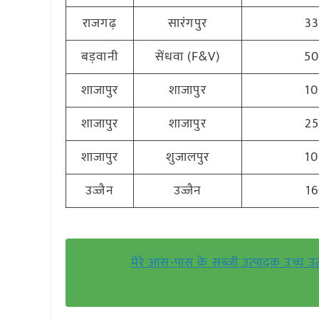
राजगढ़
सारंगपुर
3
बड़वानी
सेंधवा (F&V)
5
शाजापुर
शाजापुर
1
शाजापुर
शाजापुर
2
शाजापुर
शुजालपुर
1
उज्जैन
उज्जैन
1
मेरे आस-पास के सब्ज़ी उत्पादक उच्च उत