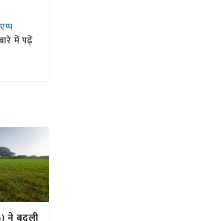
सएप्प
 में पढ़ें
) ने बदली