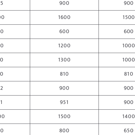
55
900
900
00
1600
1500
00
600
600
00
1200
1000
00
1300
1000
00
810
810
52
900
900
1
951
900
00
1500
1400
00
800
650