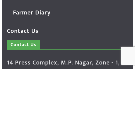
Farmer Diary
Contact Us
Contact Us
14 Press Complex, M.P. Nagar, Zone - 1,
Bhopal - 462011 Madhya Pradesh INDIA ---
- Advertisement Enquiry: Mr. Sachin
Bondriya, +91 9826021837
Phone: (0755) 4248100
Farmer Help Line- 6262166222