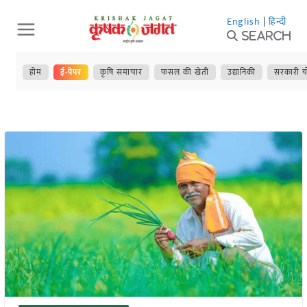
Skip
English
|
हिन्दी
to
Search
content
होम
ई-पेपर
कृषि समाचार
फसल की खेती
उद्यानिकी
सरकारी य