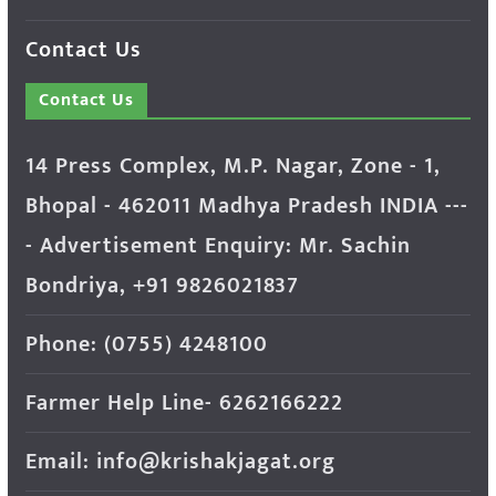
Contact Us
Contact Us
14 Press Complex, M.P. Nagar, Zone - 1,
Bhopal - 462011 Madhya Pradesh INDIA ---
- Advertisement Enquiry: Mr. Sachin
Bondriya, +91 9826021837
Phone: (0755) 4248100
Farmer Help Line- 6262166222
Email: info@krishakjagat.org