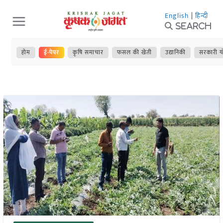
Skip
English
|
हिन्दी
to
Search
content
होम
ई-पेपर
कृषि समाचार
फसल की खेती
उद्यानिकी
सरकारी य