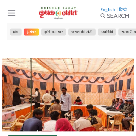
Skip
English
|
हिन्दी
to
Search
content
होम
ई-पेपर
कृषि समाचार
फसल की खेती
उद्यानिकी
सरकारी य