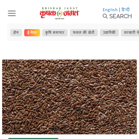
Skip
English
|
हिन्दी
to
Search
content
होम
ई-पेपर
कृषि समाचार
फसल की खेती
उद्यानिकी
सरकारी य