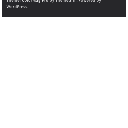
Theme:
ColorMag Pro
by ThemeGrill. Powered by
WordPress
.