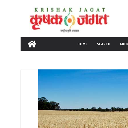
Skip
to
content
HOME
SEARCH
ABO