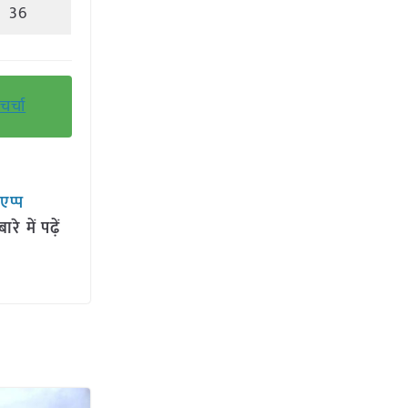
36
र्चा
सएप्प
 में पढ़ें