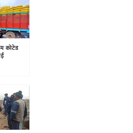
ीम कोटेड
आई