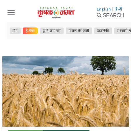
Skip
English
|
हिन्दी
to
Search
content
होम
ई-पेपर
कृषि समाचार
फसल की खेती
उद्यानिकी
सरकारी य