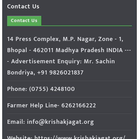
Contact Us
Contact Us
14 Press Complex, M.P. Nagar, Zone - 1,
Bhopal - 462011 Madhya Pradesh INDIA ---
- Advertisement Enquiry: Mr. Sachin
Bondriya, +91 9826021837
Phone: (0755) 4248100
Farmer Help Line- 6262166222
Email: info@krishakjagat.org
Website: https://www.krishakjagat.org/