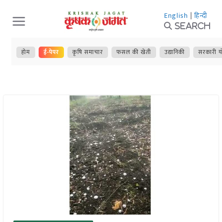
Skip
English
|
हिन्दी
to
Search
content
होम
ई-पेपर
कृषि समाचार
फसल की खेती
उद्यानिकी
सरकारी य