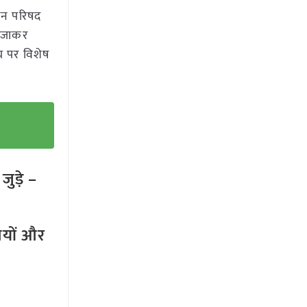
धान परिषद
ंव जाकर
वय पर विशेष
ुड़े –
तियों और