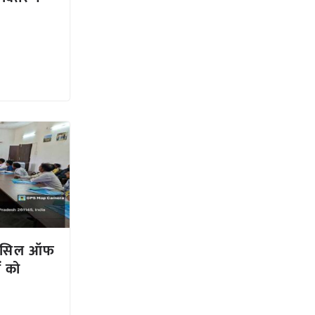
ाउंसिल ऑफ
ं को