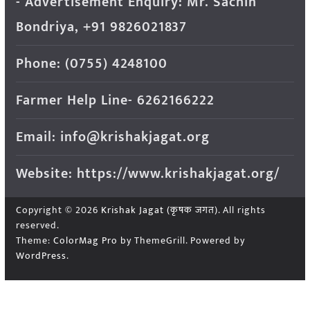
- Advertisement Enquiry: Mr. Sachin
Bondriya, +91 9826021837
Phone: (0755) 4248100
Farmer Help Line- 6262166222
Email: info@krishakjagat.org
Website: https://www.krishakjagat.org/
Copyright © 2026
Krishak Jagat (कृषक जगत)
. All rights
reserved.
Theme:
ColorMag Pro
by ThemeGrill. Powered by
WordPress
.