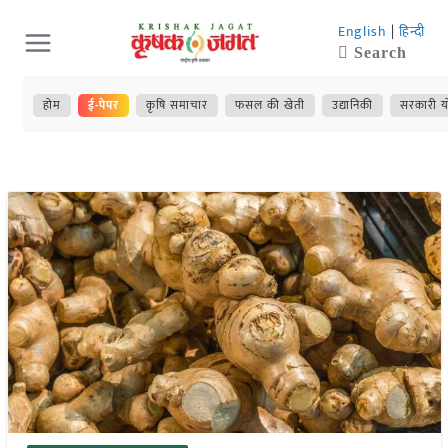
Skip
English
|
हिन्दी
to
Search
content
होम
ई-पेपर
कृषि समाचार
फसल की खेती
उद्यानिकी
सरकारी य