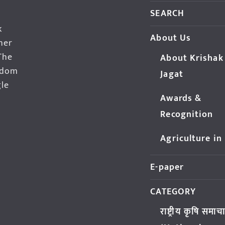
SEARCH
k
About Us
her
The
About Krishak
edom
Jagat
gle
Awards &
Recognition
Agriculture in
E-paper
CATEGORY
राष्ट्रीय कृषि समाच