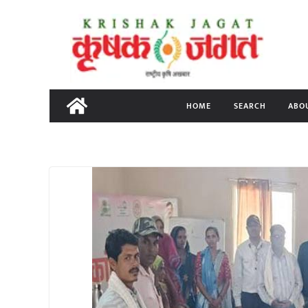
Skip
to
content
HOME
SEARCH
ABO