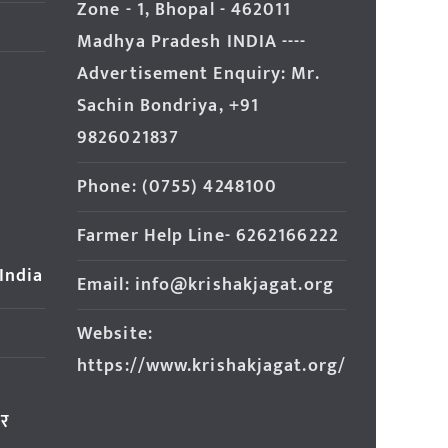
Zone - 1, Bhopal - 462011
Madhya Pradesh INDIA ----
Advertisement Enquiry: Mr.
Sachin Bondriya, +91
9826021837
Phone: (0755) 4248100
Farmer Help Line- 6262166222
 India
Email: info@krishakjagat.org
Website:
https://www.krishakjagat.org/
ार