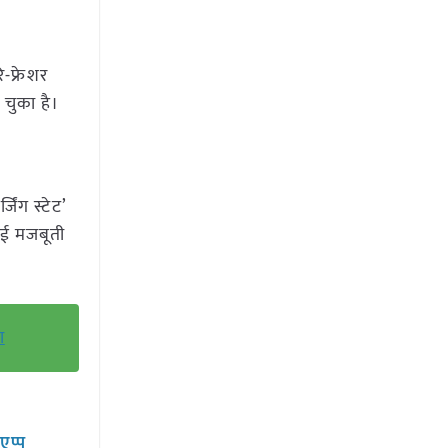
ि-फ्रेशर
 चुका है।
जिंग स्टेट’
नई मजबूती
ा
सएप्प