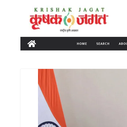
Skip
to
content
HOME
SEARCH
ABO