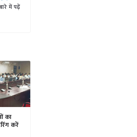
 में पढ़ें
नों का
िंग करें
र