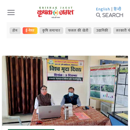
Skip
English
|
हिन्दी
to
Search
content
होम
ई-पेपर
कृषि समाचार
फसल की खेती
उद्यानिकी
सरकारी य