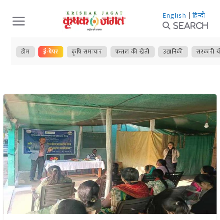
Skip
English
|
हिन्दी
to
Search
content
होम
ई-पेपर
कृषि समाचार
फसल की खेती
उद्यानिकी
सरकारी य