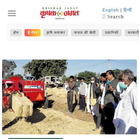
Skip
English
|
हिन्दी
Search
to
content
होम
ई-पेपर
कृषि समाचार
फसल की खेती
उद्यानिकी
सरकारी