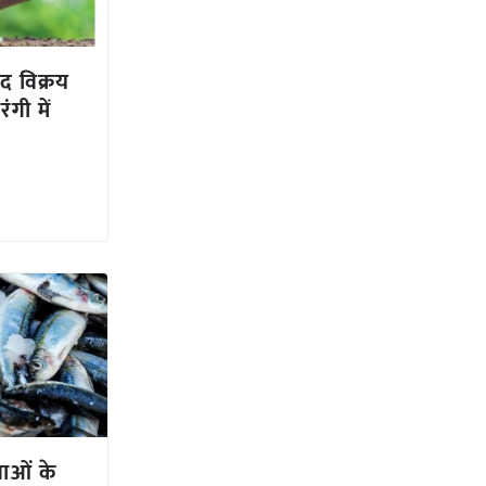
द विक्रय
ंगी में
नाओं के