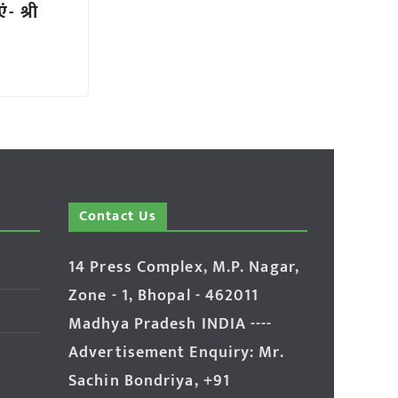
ं- श्री
Contact Us
14 Press Complex, M.P. Nagar,
Zone - 1, Bhopal - 462011
Madhya Pradesh INDIA ----
Advertisement Enquiry: Mr.
Sachin Bondriya, +91