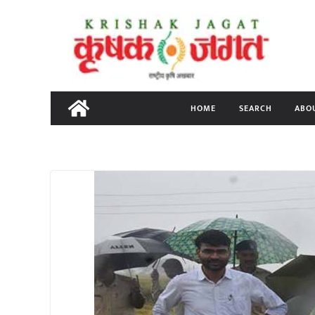
Skip
to
content
HOME
SEARCH
ABO