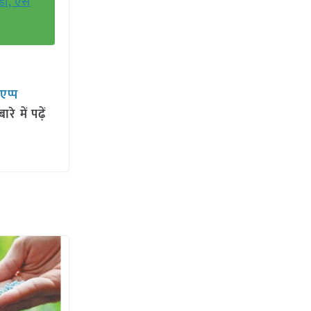
ी, ऐसे
सएप्प
 में पढ़ें