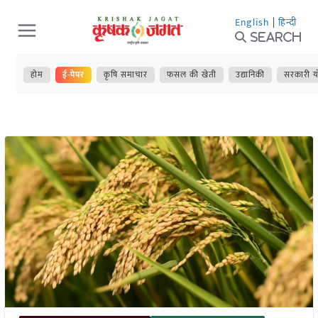
Skip
English
|
हिन्दी
to
Search
content
होम
ई-पेपर
कृषि समाचार
फसल की खेती
उद्यानिकी
सरकारी य