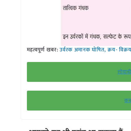
महत्वपूर्ण खबर:
उर्वरक अमानक घोषित, क्रय- विक्रय 
सोयाबी
कब