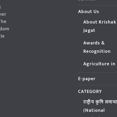
k
About Us
her
The
About Krishak
edom
Jagat
gle
Awards &
Recognition
Agriculture in
E-paper
CATEGORY
राष्ट्रीय कृषि समाच
(National