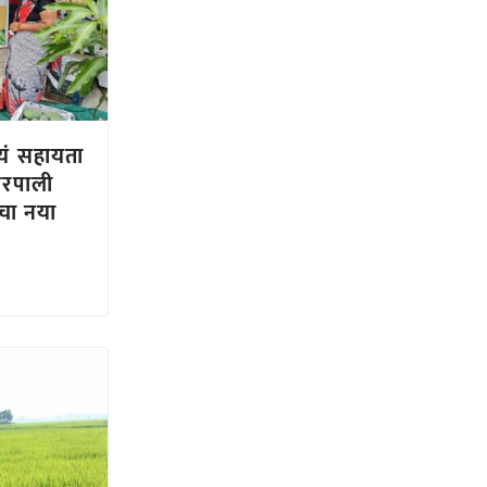
यं सहायता
मरपाली
रचा नया