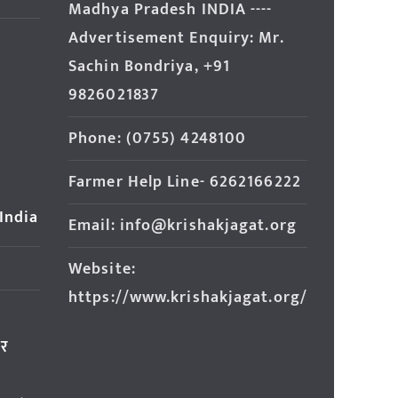
Madhya Pradesh INDIA ----
Advertisement Enquiry: Mr.
Sachin Bondriya, +91
9826021837
Phone: (0755) 4248100
Farmer Help Line- 6262166222
 India
Email: info@krishakjagat.org
Website:
https://www.krishakjagat.org/
ार