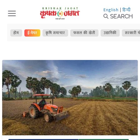
Skip
English
|
हिन्दी
to
Search
content
होम
ई-पेपर
कृषि समाचार
फसल की खेती
उद्यानिकी
सरकारी य