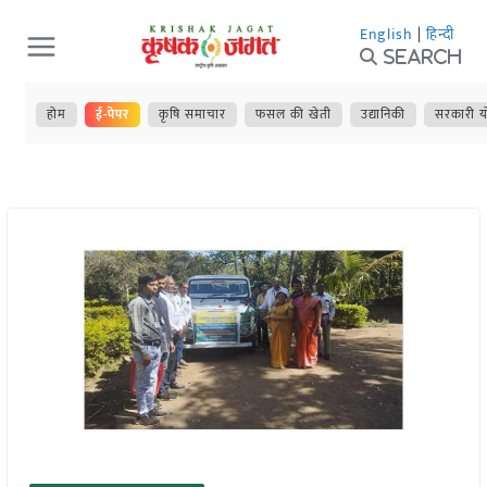
Skip
English
|
हिन्दी
to
Search
content
होम
ई-पेपर
कृषि समाचार
फसल की खेती
उद्यानिकी
सरकारी य