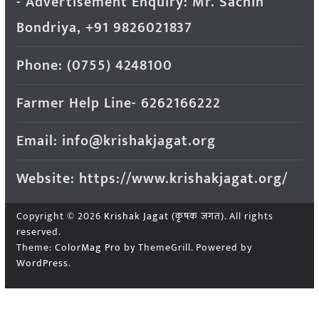
- Advertisement Enquiry: Mr. Sachin
Bondriya, +91 9826021837
Phone: (0755) 4248100
Farmer Help Line- 6262166222
Email: info@krishakjagat.org
Website: https://www.krishakjagat.org/
Copyright © 2026
Krishak Jagat (कृषक जगत)
. All rights
reserved.
Theme:
ColorMag Pro
by ThemeGrill. Powered by
WordPress
.