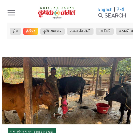
Skip
English
|
हिन्दी
to
Search
content
होम
ई-पेपर
कृषि समाचार
फसल की खेती
उद्यानिकी
सरकारी य
राज्य कृषि समाचार (STATE NEWS)