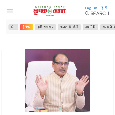
Skip
English
|
हिन्दी
to
Search
content
होम
ई-पेपर
कृषि समाचार
फसल की खेती
उद्यानिकी
सरकारी य