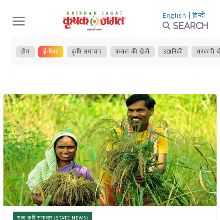
Skip
English
|
हिन्दी
to
Search
content
होम
ई-पेपर
कृषि समाचार
फसल की खेती
उद्यानिकी
सरकारी य
राज्य कृषि समाचार (STATE NEWS)