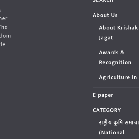
SEARCH
k
About Us
her
The
About Krishak
edom
Jagat
gle
Awards &
Recognition
Agriculture in
E-paper
CATEGORY
राष्ट्रीय कृषि समाच
(National