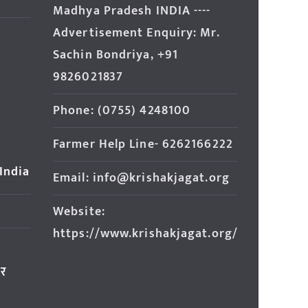
Madhya Pradesh INDIA ----
Advertisement Enquiry: Mr.
Sachin Bondriya, +91
9826021837
Phone: (0755) 4248100
Farmer Help Line- 6262166222
 India
Email: info@krishakjagat.org
Website:
https://www.krishakjagat.org/
ार