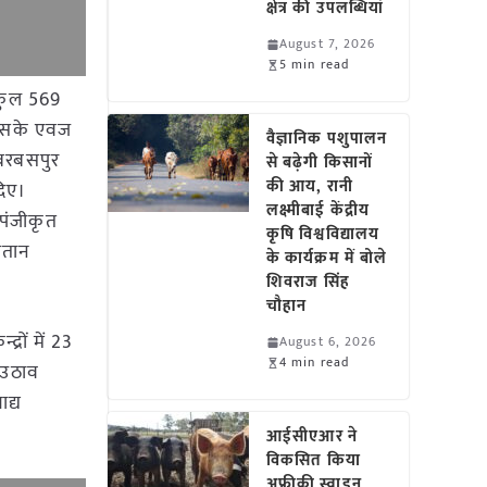
क्षेत्र की उपलब्धियां
August 7, 2026
5 min read
ए कुल 569
जिसके एवज
वैज्ञानिक पशुपालन
 बरबसपुर
से बढ़ेगी किसानों
की आय, रानी
दिए।
लक्ष्मीबाई केंद्रीय
 पंजीकृत
कृषि विश्वविद्यालय
गतान
के कार्यक्रम में बोले
शिवराज सिंह
चौहान
्रों में 23
August 6, 2026
4 min read
 उठाव
द्य
आईसीएआर ने
विकसित किया
अफ्रीकी स्वाइन