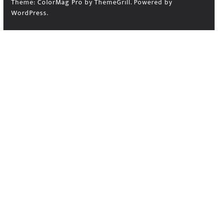
Theme:
ColorMag Pro
by ThemeGrill. Powered by
WordPress
.