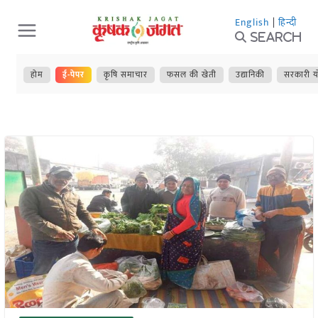
Skip
English
|
हिन्दी
to
Search
content
होम
ई-पेपर
कृषि समाचार
फसल की खेती
उद्यानिकी
सरकारी य