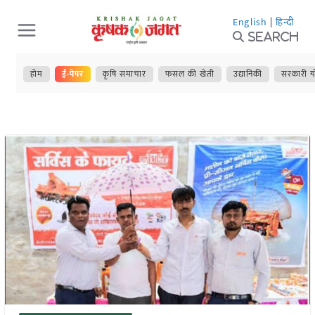
Skip
English
|
हिन्दी
to
Search
content
होम
ई-पेपर
कृषि समाचार
फसल की खेती
उद्यानिकी
सरकारी य