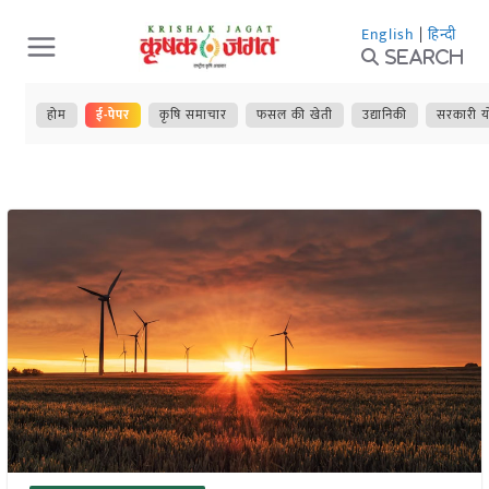
Skip
English
|
हिन्दी
to
Search
content
होम
ई-पेपर
कृषि समाचार
फसल की खेती
उद्यानिकी
सरकारी य