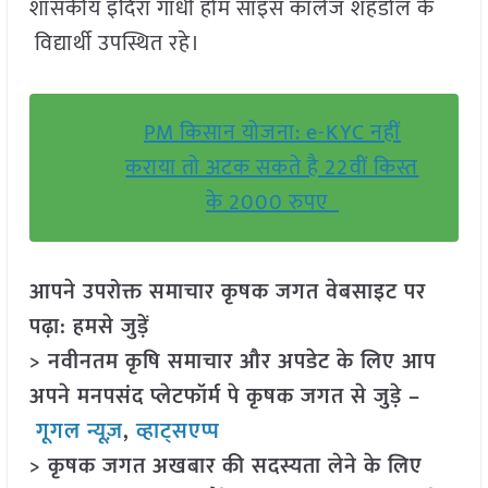
शासकीय इंदिरा गांधी होम साइंस कॉलेज शहडोल के
विद्यार्थी उपस्थित रहे।
PM किसान योजना: e-KYC नहीं
कराया तो अटक सकते है 22वीं किस्त
के 2000 रुपए
आपने उपरोक्त समाचार कृषक जगत वेबसाइट पर
पढ़ा: हमसे जुड़ें
> नवीनतम कृषि समाचार और अपडेट के लिए आप
अपने मनपसंद प्लेटफॉर्म पे कृषक जगत से जुड़े –
गूगल न्यूज़
,
व्हाट्सएप्प
> कृषक जगत अखबार की सदस्यता लेने के लिए