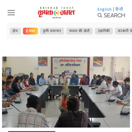
Skip
English
|
हिन्दी
to
Search
content
होम
ई-पेपर
कृषि समाचार
फसल की खेती
उद्यानिकी
सरकारी य