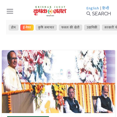
Skip
English
|
हिन्दी
to
Search
content
होम
ई-पेपर
कृषि समाचार
फसल की खेती
उद्यानिकी
सरकारी य