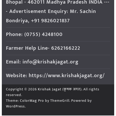
Bhopal - 462011 Madhya Pradesh INDIA ---
- Advertisement Enquiry: Mr. Sachin
Bondriya, +91 9826021837
Phone: (0755) 4248100
Farmer Help Line- 6262166222
Email: info@krishakjagat.org
Website: https://www.krishakjagat.org/
Copyright © 2026
Krishak Jagat (कृषक जगत)
. All rights
reserved.
Theme:
ColorMag Pro
by ThemeGrill. Powered by
WordPress
.