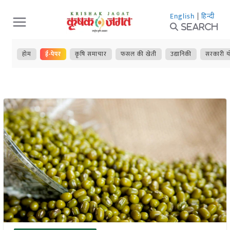
Skip
English
|
हिन्दी
to
Search
content
होम
ई-पेपर
कृषि समाचार
फसल की खेती
उद्यानिकी
सरकारी य