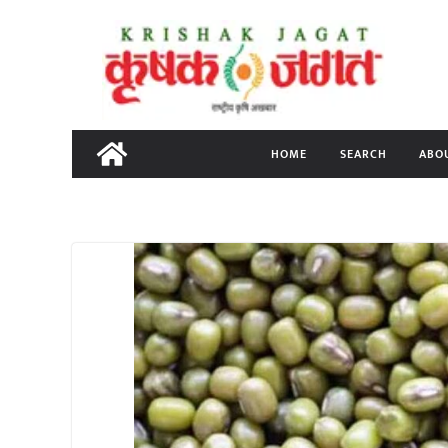
Skip
to
content
HOME
SEARCH
ABO