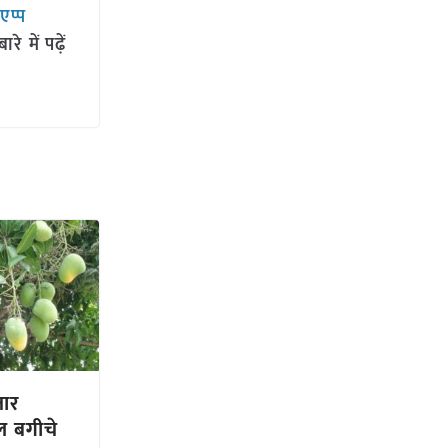
सएप्प
 में पढ़ें
जार
 फल बगीचे