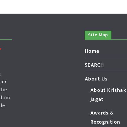
Site Map
Home
SEARCH
k
About Us
her
The
About Krishak
edom
Jagat
gle
Awards &
Recognition