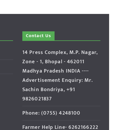
Contact Us
14 Press Complex, M.P. Nagar,
Zone - 1, Bhopal - 462011
Madhya Pradesh INDIA ----
Advertisement Enquiry: Mr.
Sachin Bondriya, +91
9826021837
Phone: (0755) 4248100
Farmer Help Line- 6262166222