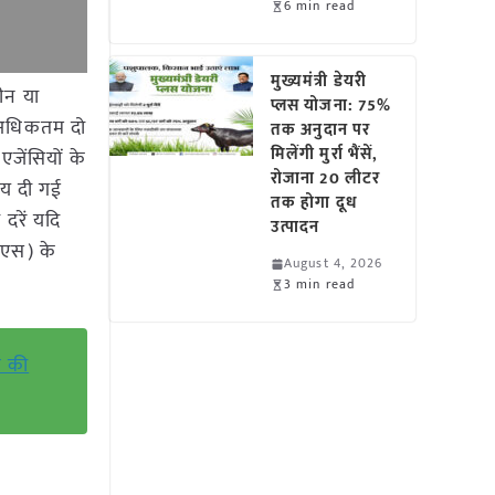
6 min read
मुख्यमंत्री डेयरी
ीन या
प्लस योजना: 75%
े अधिकतम दो
तक अनुदान पर
मिलेंगी मुर्रा भैंसें,
एजेंसियों के
रोजाना 20 लीटर
मय दी गई
तक होगा दूध
दरें यदि
उत्पादन
एसएस) के
August 4, 2026
3 min read
श की