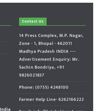
Contact Us
14 Press Complex, M.P. Nagar,
Zone - 1, Bhopal - 462011
Madhya Pradesh INDIA ----
Advertisement Enquiry: Mr.
Sachin Bondriya, +91
9826021837
Phone: (0755) 4248100
Farmer Help Line- 6262166222
 India