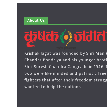
About Us
Krishak Jagat was founded by Shri Mani
Chandra Bondriya and his younger brot
Shri Suresh Chandra Gangrade in 1946. 
two were like minded and patriotic fre
fighters that after their freedom strug
wanted to help the nations