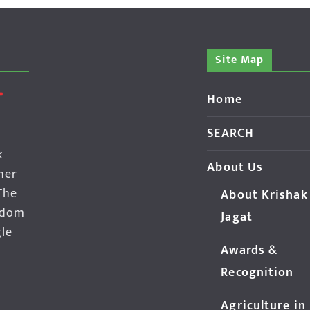
Site Map
Home
SEARCH
k
About Us
her
The
About Krishak
edom
Jagat
gle
Awards &
Recognition
Agriculture in