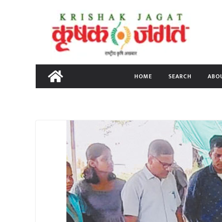
Skip
to
content
HOME
SEARCH
ABO