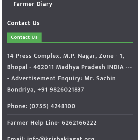
Farmer Diary
Contact Us
Contact Us
14 Press Complex, M.P. Nagar, Zone - 1,
Bhopal - 462011 Madhya Pradesh INDIA ---
- Advertisement Enquiry: Mr. Sachin
Bondriya, +91 9826021837
Phone: (0755) 4248100
Farmer Help Line- 6262166222
Email: info@krishakjagat.org