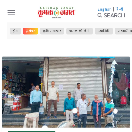
Skip
English
|
हिन्दी
to
Search
content
होम
ई-पेपर
कृषि समाचार
फसल की खेती
उद्यानिकी
सरकारी य