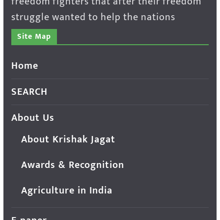
freedom fighters that after their freedom
struggle wanted to help the nations
Site Map
Home
SEARCH
About Us
About Krishak Jagat
Awards & Recognition
Agriculture in India