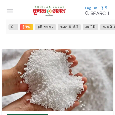
Skip
English
|
हिन्दी
to
Search
content
होम
ई-पेपर
कृषि समाचार
फसल की खेती
उद्यानिकी
सरकारी य