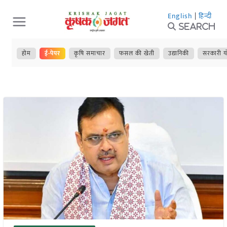
Skip
English
|
हिन्दी
to
Search
content
होम
ई-पेपर
कृषि समाचार
फसल की खेती
उद्यानिकी
सरकारी य