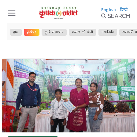
Skip
English
|
हिन्दी
to
Search
content
होम
ई-पेपर
कृषि समाचार
फसल की खेती
उद्यानिकी
सरकारी य