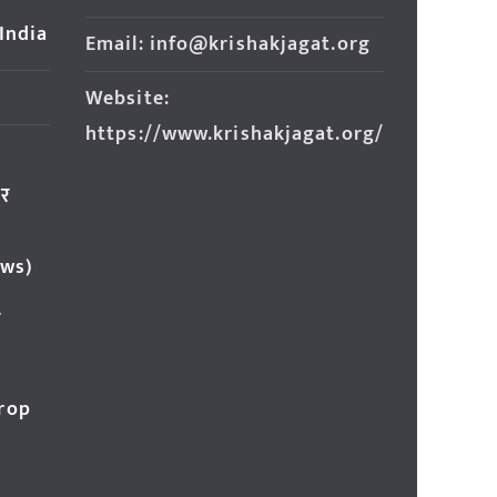
 India
Email: info@krishakjagat.org
Website:
https://www.krishakjagat.org/
ार
ews)
र
Crop