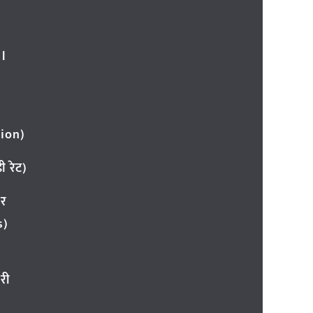
l
ion)
 रेट)
ार
s)
री