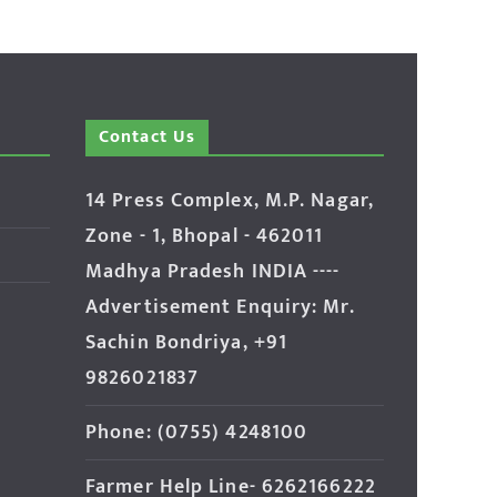
Contact Us
14 Press Complex, M.P. Nagar,
Zone - 1, Bhopal - 462011
Madhya Pradesh INDIA ----
Advertisement Enquiry: Mr.
Sachin Bondriya, +91
9826021837
Phone: (0755) 4248100
Farmer Help Line- 6262166222