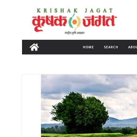
Skip
to
content
HOME
SEARCH
ABO