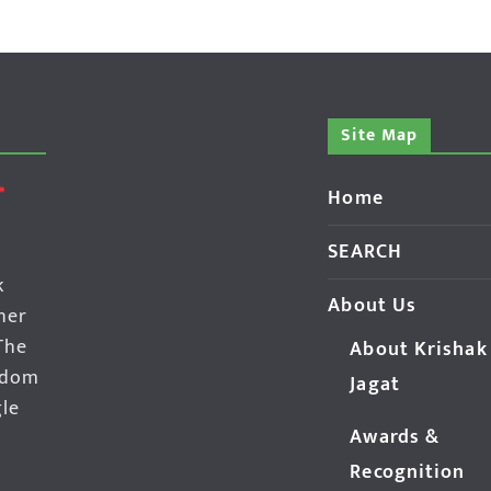
Site Map
Home
SEARCH
k
About Us
her
The
About Krishak
edom
Jagat
gle
Awards &
Recognition