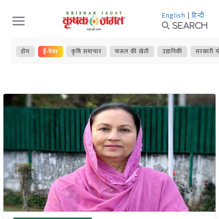
Skip
English
|
हिन्दी
to
Search
content
होम
ई-पेपर
कृषि समाचार
फसल की खेती
उद्यानिकी
सरकारी य