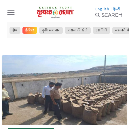
Skip
English
|
हिन्दी
to
Search
content
होम
ई-पेपर
कृषि समाचार
फसल की खेती
उद्यानिकी
सरकारी य