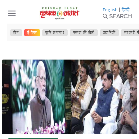
Skip
English
|
हिन्दी
to
Search
content
होम
ई-पेपर
कृषि समाचार
फसल की खेती
उद्यानिकी
सरकारी य