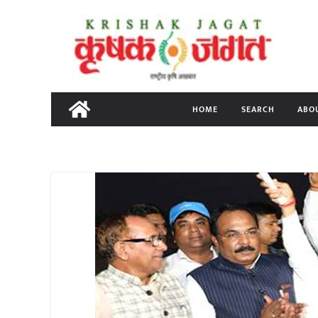
Skip
to
content
HOME
SEARCH
ABO