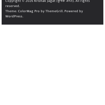
Copyright © 2026
Krishak Jagat (कृषक जगत)
. All rights
reserved.
Theme:
ColorMag Pro
by ThemeGrill. Powered by
WordPress
.