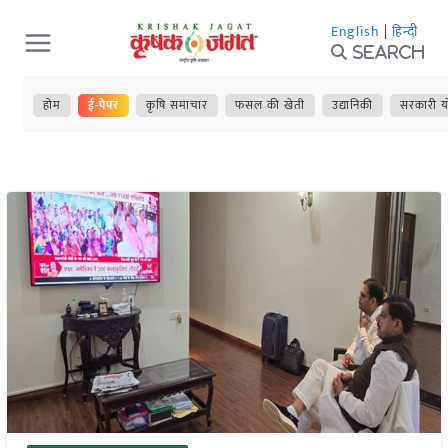
Skip
English
|
हिन्दी
to
Search
content
होम
ई-पेपर
कृषि समाचार
फसल की खेती
उद्यानिकी
सरकारी य