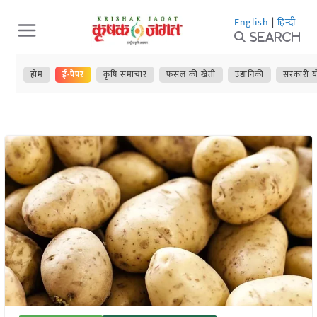
Skip
English
|
हिन्दी
to
Search
content
होम
ई-पेपर
कृषि समाचार
फसल की खेती
उद्यानिकी
सरकारी य