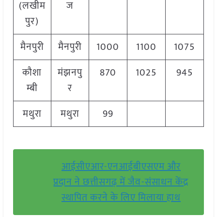
(लखीम
ज
पुर)
मैनपुरी
मैनपुरी
1000
1100
1075
कौशा
मंझनपु
870
1025
945
म्बी
र
मथुरा
मथुरा
99
आईसीएआर-एनआईबीएसएम और
प्रदान ने छत्तीसगढ़ में जैव-संसाधन केंद्र
स्थापित करने के लिए मिलाया हाथ