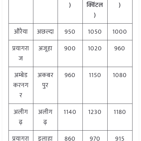
)
क्विंटल
)
)
औरैया
अछल्दा
950
1050
1000
प्रयागरा
अजूहा
900
1020
960
ज
अम्बेड
अकबर
960
1150
1080
करनग
पुर
र
अलीग
अलीग
1140
1230
1180
ढ़
ढ़
प्रयागरा
इलाहा
860
970
915