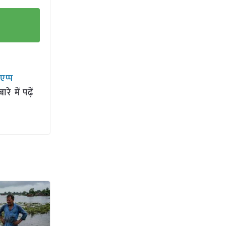
सएप्प
 में पढ़ें