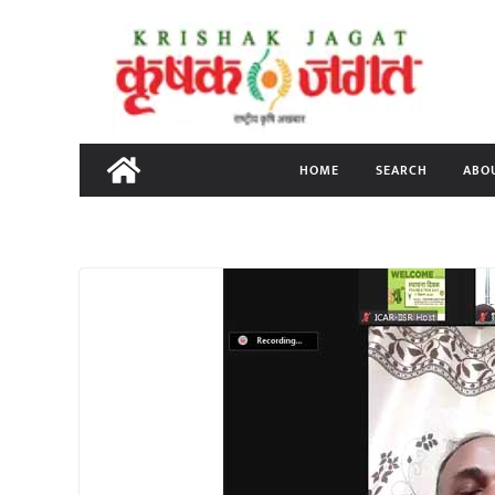
Skip
to
content
HOME
SEARCH
ABO