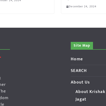
ember 24, 2024
December 24, 2024
Site Map
Home
SEARCH
k
About Us
her
The
About Krishak
edom
Jagat
gle