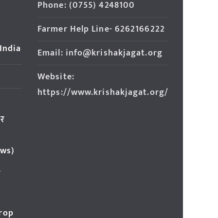
Phone: (0755) 4248100
Farmer Help Line- 6262166222
 India
Email: info@krishakjagat.org
Website:
https://www.krishakjagat.org/
ार
ews)
र
Crop