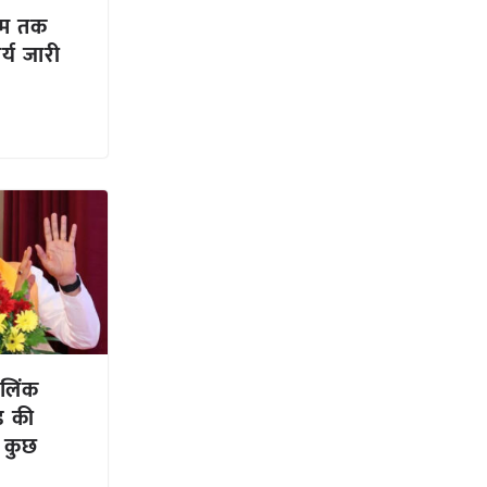
ाम तक
र्य जारी
 लिंक
ड की
 कुछ