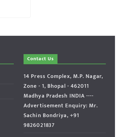
Contact Us
14 Press Complex, M.P. Nagar,
Zone - 1, Bhopal - 462011
Madhya Pradesh INDIA ----
Advertisement Enquiry: Mr.
Sachin Bondriya, +91
9826021837